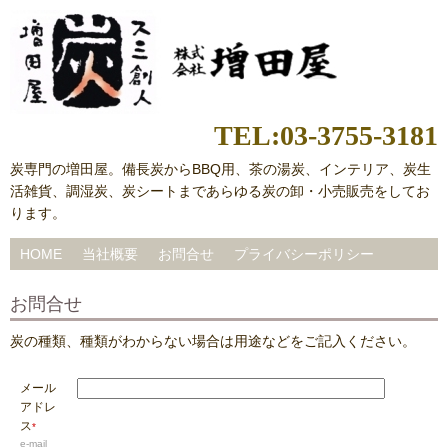
TEL:03-3755-3181
炭専門の増田屋。備長炭からBBQ用、茶の湯炭、インテリア、炭生
活雑貨、調湿炭、炭シートまであらゆる炭の卸・小売販売をしてお
ります。
HOME
当社概要
お問合せ
プライバシーポリシー
お問合せ
炭の種類、種類がわからない場合は用途などをご記入ください。
メール
アドレ
ス
*
e-mail