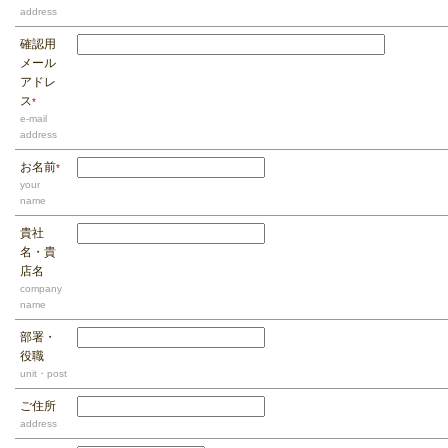
address
確認用
メール
アドレ
ス
*
e-mail
address
お名前
*
your
name
貴社
名・貴
店名
company
name
部署・
役職
unit・post
ご住所
address