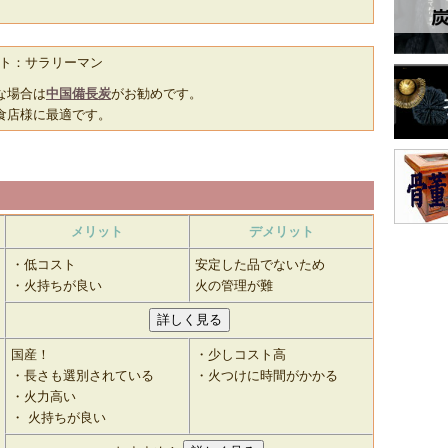
ト：サラリーマン
な場合は
中国備長炭
がお勧めです。
食店様に最適です。
メリット
デメリット
・低コスト
安定した品でないため
・火持ちが良い
火の管理が難
国産！
・少しコスト高
・長さも選別されている
・火つけに時間がかかる
・火力高い
・ 火持ちが良い