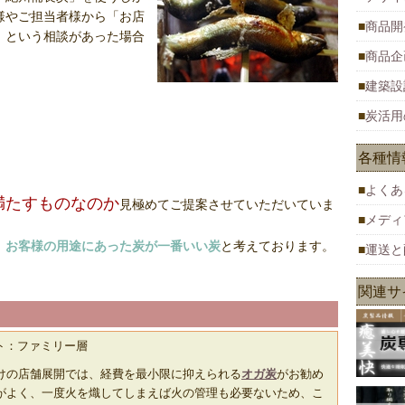
様やご担当者様から「お店
商品開
」という相談があった場合
商品企
建築設
炭活用
各種情
よくあ
満たすものなのか
見極めてご提案させていただいていま
メディ
、
お客様の用途にあった炭が一番いい炭
と考えております。
運送と
関連サ
ト：ファミリー層
けの店舗展開では、経費を最小限に抑えられる
オガ炭
がお勧め
がよく、一度火を熾してしまえば火の管理も必要ないため、こ