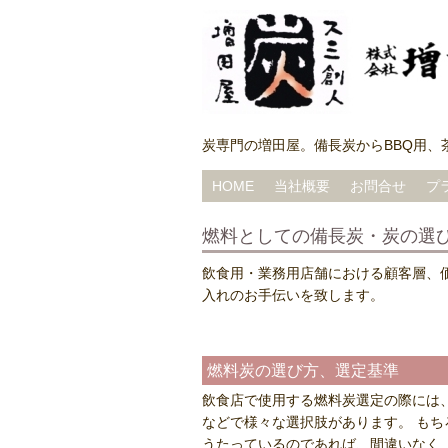
炭専門の増田屋。備長炭からBBQ用
HOME
当社概要
お問合せ
プ
燃料としての備長炭・炭の選
飲食用・業務用店舗における顧客層、
入れのお手伝いを致します。
燃料炭の選び方、選定基準
飲食店で使用する燃料炭選定の際には
などで様々な選択肢があります。 もち
うたっているのであれば、間違いなく