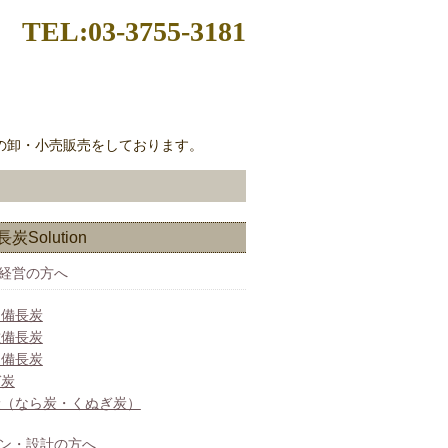
TEL:03-3755-3181
の卸・小売販売をしております。
炭Solution
経営の方へ
国備長炭
佐備長炭
州備長炭
ガ炭
炭（なら炭・くぬぎ炭）
ン・設計の方へ