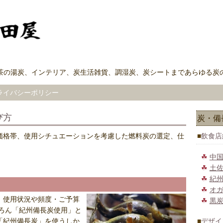
、茶の湯炭、インテリア、炭生活雑貨、調湿炭、炭シートまであらゆる炭
ライバシーポリシー
び方
炭・備長
価格帯、使用シチュエーションを考慮した燃料炭の選定、仕
飲食店
中
土
紀
オ
、使用状況や頻度・ご予算
黒
ろん「紀州備長炭使用」と
「紀州備長炭」を使うしか
デザイ