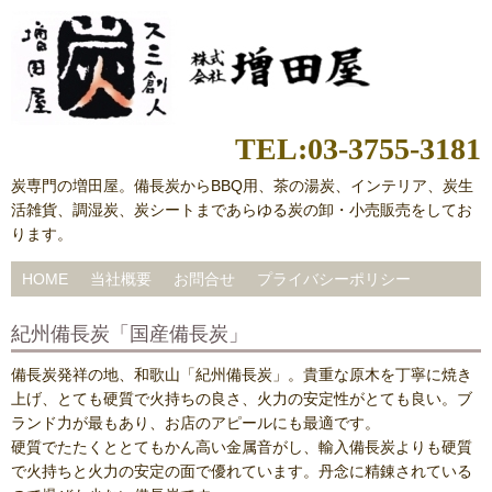
TEL:03-3755-3181
炭専門の増田屋。備長炭からBBQ用、茶の湯炭、インテリア、炭生
活雑貨、調湿炭、炭シートまであらゆる炭の卸・小売販売をしてお
ります。
HOME
当社概要
お問合せ
プライバシーポリシー
紀州備長炭「国産備長炭」
備長炭発祥の地、和歌山「紀州備長炭」。貴重な原木を丁寧に焼き
上げ、とても硬質で火持ちの良さ、火力の安定性がとても良い。ブ
ランド力が最もあり、お店のアピールにも最適です。
硬質でたたくととてもかん高い金属音がし、輸入備長炭よりも硬質
で火持ちと火力の安定の面で優れています。丹念に精錬されている