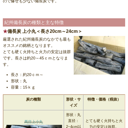
ので爆ぜも少ない備長炭です。
紀州備長炭の種類と主な特徴
備長炭 上小丸＜長さ20cm～24cm＞
厳選された紀州備長炭のなかでも最も
オススメの銘柄となります。
とても硬く火持ちと火力の安定は抜群
です。長さは約20～45ｃｍとなりま
す。
長さ：約20ｃｍ～
形状：丸
容量：15ｋｇ
炭の種類
形状・サ
特徴・価格（税抜）
イズ
形状：丸
直径：
とても硬く火持ちと火
馬目上小丸
2~4cm以
力の安定は抜群。